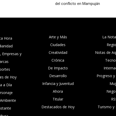
del conflicto en Mampuján
Arte y Más
La Nota
ta Hora
Ciudades
Regi
dianidad
Creatividad
Notas de Aqu
, Empresas y
Crónica
Tecno
arcas
De Impacto
Interna
portes
Desarrollo
Progreso y
es de Hoy
Infancia y Juventud
Muj
ía a Día
Ahora
Nego
ersonaje
Titular
RS
 Ambiente
Destacados de Hoy
Turismo y 
nstante
ltura