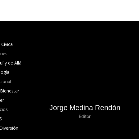
 Cívica
ones
í y de Allá
logía
cional
 Bienestar
er
Jorge Medina Rendón
cios
Editor
S
Diversión