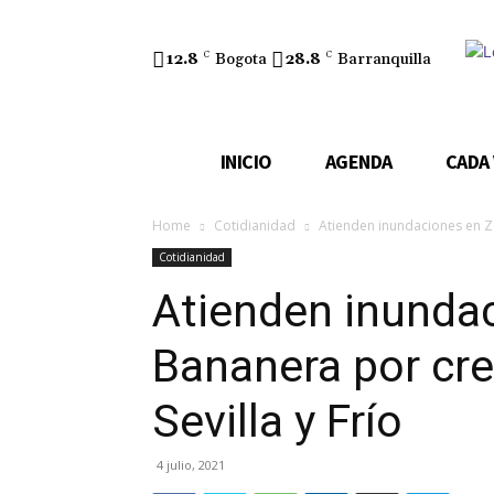
12.8
C
Bogota
28.8
C
Barranquilla
INICIO
AGENDA
CADA
Home
Cotidianidad
Atienden inundaciones en Zon
Cotidianidad
Atienden inunda
Bananera por cre
Sevilla y Frío
4 julio, 2021