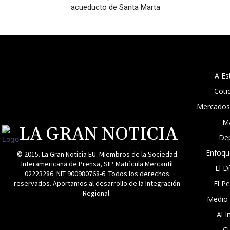
acueducto de Santa Marta
A Es
Coti
Mercados
M
LA GRAN NOTICIA
De
Enfoqu
© 2015. La Gran Noticia EU. Miembros de la Sociedad
Interamericana de Prensa, SIP. Matrìcula Mercantil
El D
02223286. NIT 900980768-6. Todos los derechos
reservados. Aportamos al desarrollo de la Integración
El P
Regional.
Medio
_______________________________________________
Al I
Cu