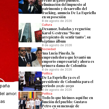
Freno al gasto público,
eliminación del impuesto al
patrimonio y desarrollo del
fracking, anuncia De La Espriella
en su posesión
8 de agosto de 2026
Cultura
Desamor, baladas y reguetón:
Karol G estrena “No me
arrepiento de sentir tanto”, su
séptimo álbum
8 de agosto de 2026
Sociedad
Ana Lucía Pineda, la
emprendedora que levantó un
emporio empresarial y ahora es
primera dama de Colombia
8 de agosto de 2026
Política
De La Espriella ya es el
presidente de Colombia para el
mpaña
período 2026-2030
8 de agosto de 2026
del amor:
Política
Todo lo que hicimos aquí fue en
las
función del pueblo: Gustavo
Petro en su mensaje de