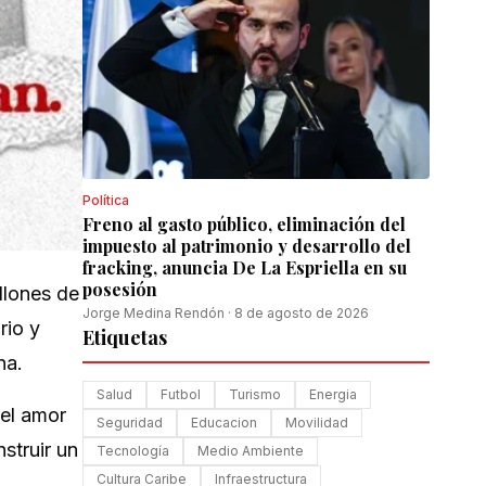
Política
Freno al gasto público, eliminación del
impuesto al patrimonio y desarrollo del
fracking, anuncia De La Espriella en su
posesión
llones de
Jorge Medina Rendón
·
8 de agosto de 2026
rio y
Etiquetas
na.
Salud
Futbol
Turismo
Energia
 el amor
Seguridad
Educacion
Movilidad
struir un
Tecnología
Medio Ambiente
Cultura Caribe
Infraestructura