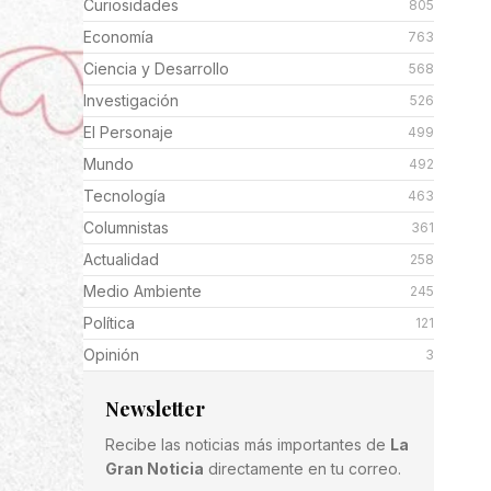
Curiosidades
805
Economía
763
Ciencia y Desarrollo
568
Investigación
526
El Personaje
499
Mundo
492
Tecnología
463
Columnistas
361
Actualidad
258
Medio Ambiente
245
Política
121
Opinión
3
Newsletter
Recibe las noticias más importantes de
La
Gran Noticia
directamente en tu correo.