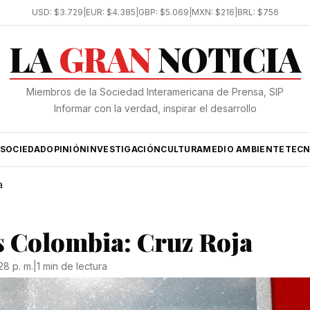
USD:
$3.729
|
EUR:
$4.385
|
GBP:
$5.069
|
MXN:
$216
|
BRL:
$756
LA
GRAN
NOTICIA
Miembros de la Sociedad Interamericana de Prensa, SIP
Informar con la verdad, inspirar el desarrollo
SOCIEDAD
OPINIÓN
INVESTIGACIÓN
CULTURA
MEDIO AMBIENTE
TECN
a
s Colombia: Cruz Roja
28 p. m.
|
1 min de lectura