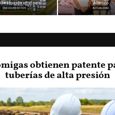
0 traspasos en el país
Atlántico
ENFOQUES DE HOY
ACTUALIDAD
omigas obtienen patente pa
tuberías de alta presión