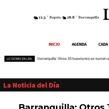
12.3
C
Bogota
28.8
C
Barranquilla
INICIO
AGENDA
CADA
León XIV visitará Uruguay, Argentina y Perú
LO ÚLTIMO EN LGN:
La Noticia del Día
Barranquilla: Otros