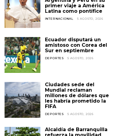
Argentina y Perú en su
primer viaje a América
Latina como pontífice
INTERNACIONAL
5 AGOSTO, 2026
Ecuador disputará un
amistoso con Corea del
Sur en septiembre
DEPORTES
5 AGOSTO, 2026
Ciudades sede del
Mundial reclaman
millones de dólares que
les habría prometido la
FIFA
DEPORTES
5 AGOSTO, 2026
Alcaldía de Barranquilla
refuerza la movilidad