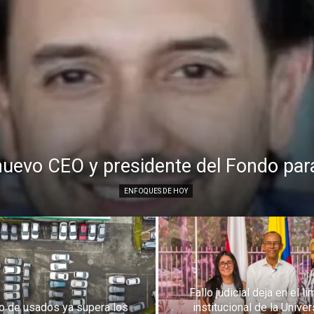
nuevo CEO y presidente del Fondo par
ENFOQUES DE HOY
Fallo judicial deja en el l
o de usados ya supera los
institucional de la Unive