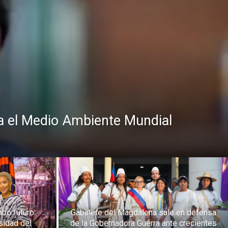
a el Medio Ambiente Mundial
imbo futuro
Gabinete del Magdalena sale en defensa
rsidad del
de la Gobernadora Guerra ante crecientes