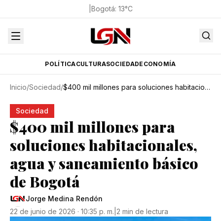
|
Bogotá
:
13
°C
POLÍTICA
CULTURA
SOCIEDAD
ECONOMÍA
Inicio
/
Sociedad
/
$400 mil millones para soluciones habitacionales, agua y saneamiento básico de Bogotá
Sociedad
$400 mil millones para
soluciones habitacionales,
agua y saneamiento básico
de Bogotá
Jorge Medina Rendón
22 de junio de 2026 · 10:35 p. m.
|
2 min de lectura