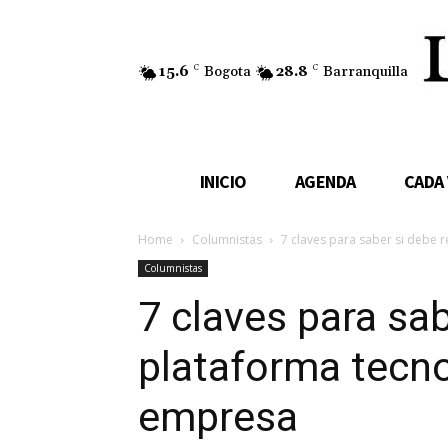
15.6
C
Bogota
28.8
C
Barranquilla
INICIO
AGENDA
CADA
Home
Columnistas
7 claves para saber si debe r
Columnistas
7 claves para sab
plataforma tecn
empresa