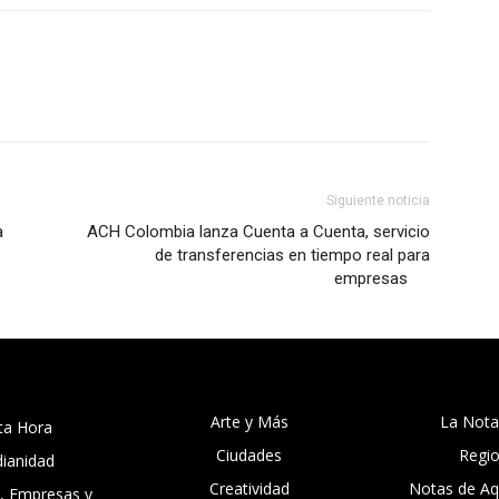
Siguiente noticia
a
ACH Colombia lanza Cuenta a Cuenta, servicio
de transferencias en tiempo real para
empresas
Arte y Más
La Nota
ta Hora
Ciudades
Regi
dianidad
Creatividad
Notas de Aqu
, Empresas y