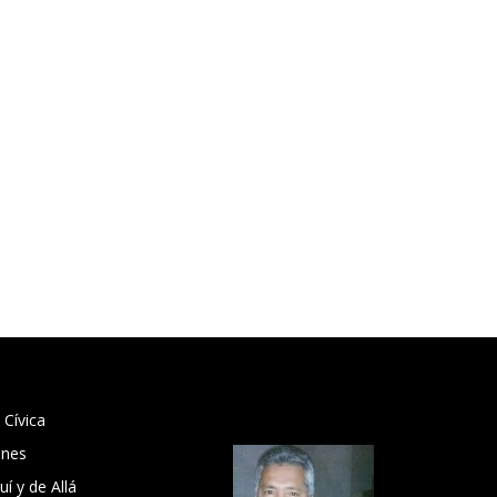
 Cívica
ones
í y de Allá