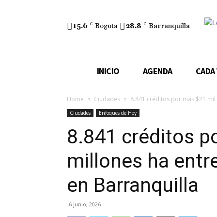
15.6
C
Bogota
28.8
C
Barranquilla
INICIO
AGENDA
CADA
Home
Ciudades
8.841 créditos por más $21 mil
Ciudades
Enfoques de Hoy
8.841 créditos p
millones ha entr
en Barranquilla
6 junio, 2026