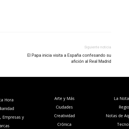
Siguiente noticia
El Papa inicia visita a España confesando su
afición al Real Madrid
Arte y Más
La Nota
ta Hora
Ciudades
Regi
dianidad
Creatividad
Notas de Aqu
, Empresas y
Crónica
Tecno
arcas