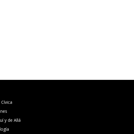
 Cívica
ones
í y de Allá
logía