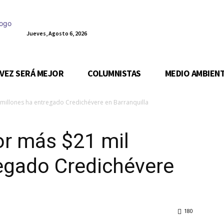
Jueves, Agosto 6, 2026
 VEZ SERÁ MEJOR
COLUMNISTAS
MEDIO AMBIEN
 millones ha entregado Credichévere en Barranquilla
or más $21 mil
egado Credichévere
180