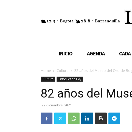
12.3
C
Bogota
28.8
C
Barranquilla
INICIO
AGENDA
CADA
Home
Cultura
82 años del Museo del Oro de Bo
Cultura
Enfoques de Hoy
82 años del Mus
22 diciembre, 2021