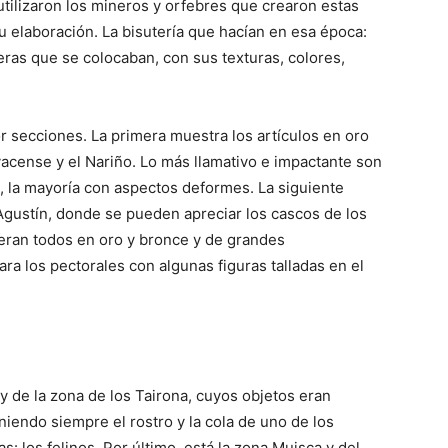
tilizaron los mineros y orfebres que crearon estas
u elaboración. La bisutería que hacían en esa época:
eras que se colocaban, con sus texturas, colores,
or secciones. La primera muestra los artículos en oro
acense y el Nariño. Lo más llamativo e impactante son
 la mayoría con aspectos deformes. La siguiente
 Agustín, donde se pueden apreciar los cascos de los
eran todos en oro y bronce y de grandes
a los pectorales con algunas figuras talladas en el
 y de la zona de los Tairona, cuyos objetos eran
niendo siempre el rostro y la cola de uno de los
: los felinos. Por último, está la zona Muisca y del