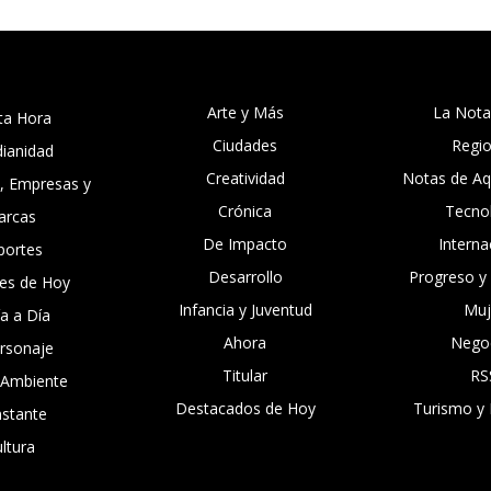
Arte y Más
La Nota
ta Hora
Ciudades
Regi
dianidad
Creatividad
Notas de Aqu
, Empresas y
Crónica
Tecno
arcas
De Impacto
Interna
portes
Desarrollo
Progreso y
es de Hoy
Infancia y Juventud
Muj
ía a Día
Ahora
Nego
ersonaje
Titular
RS
 Ambiente
Destacados de Hoy
Turismo y 
nstante
ltura