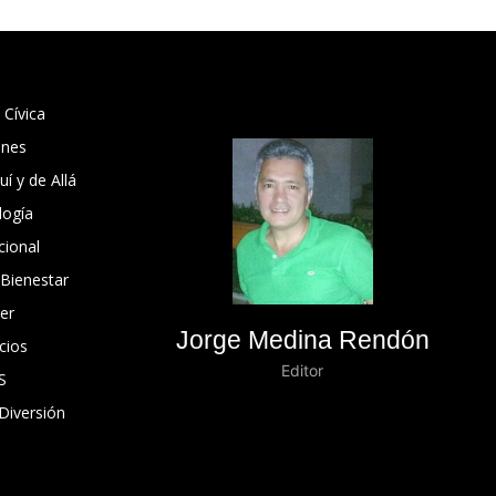
 Cívica
ones
í y de Allá
logía
cional
 Bienestar
er
Jorge Medina Rendón
cios
Editor
S
Diversión