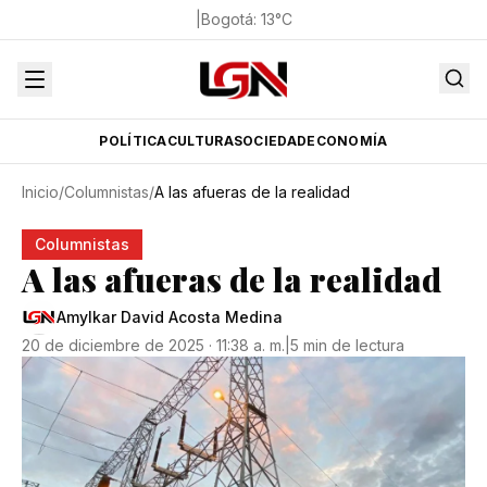
|
Bogotá
:
13
°C
POLÍTICA
CULTURA
SOCIEDAD
ECONOMÍA
Inicio
/
Columnistas
/
A las afueras de la realidad
Columnistas
A las afueras de la realidad
Amylkar David Acosta Medina
20 de diciembre de 2025 · 11:38 a. m.
|
5 min de lectura