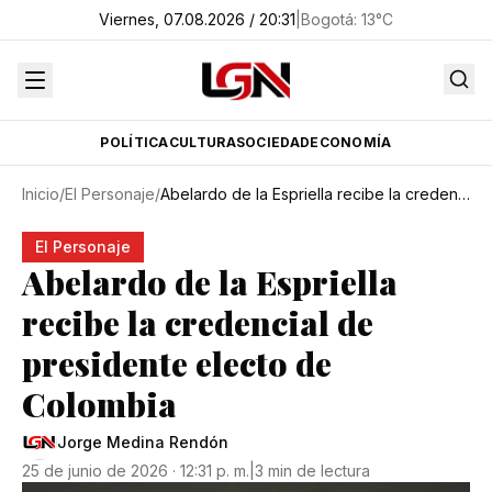
Viernes, 07.08.2026 / 20:31
|
Bogotá
:
13
°C
POLÍTICA
CULTURA
SOCIEDAD
ECONOMÍA
Inicio
/
El Personaje
/
Abelardo de la Espriella recibe la credencial de presidente electo de Colombia
El Personaje
Abelardo de la Espriella
recibe la credencial de
presidente electo de
Colombia
Jorge Medina Rendón
25 de junio de 2026 · 12:31 p. m.
|
3 min de lectura