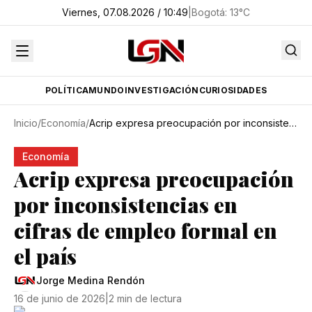
Viernes, 07.08.2026 / 10:49
|
Bogotá
:
13
°C
POLÍTICA
MUNDO
INVESTIGACIÓN
CURIOSIDADES
Inicio
/
Economía
/
Acrip expresa preocupación por inconsistencias en cifras de empleo formal en el país
Economía
Acrip expresa preocupación
por inconsistencias en
cifras de empleo formal en
el país
Jorge Medina Rendón
16 de junio de 2026
|
2 min de lectura