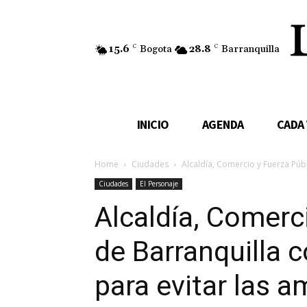
15.6
C
Bogota
28.8
C
Barranquilla
INICIO
AGENDA
CADA
Home
Ciudades
Alcaldía, Comercio y Fuerza Públ
Ciudades
El Personaje
Alcaldía, Comerc
de Barranquilla 
para evitar las 