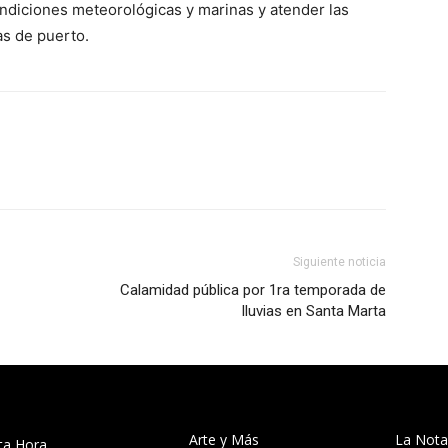
condiciones meteorológicas y marinas y atender las
as de puerto.
Siguiente noticia
Calamidad pública por 1ra temporada de
lluvias en Santa Marta
Arte y Más
La Nota
ta Hora