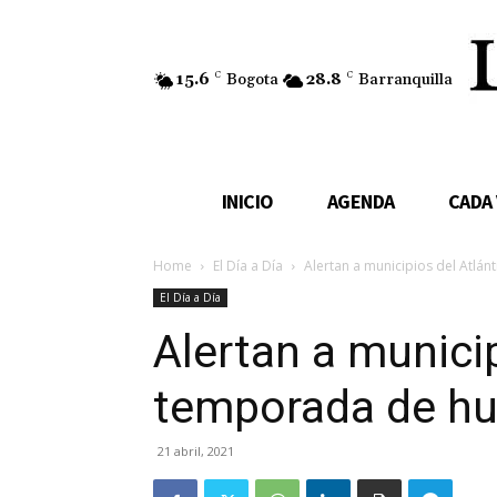
15.6
C
Bogota
28.8
C
Barranquilla
INICIO
AGENDA
CADA
Home
El Día a Día
Alertan a municipios del Atlá
El Día a Día
Alertan a municip
temporada de h
21 abril, 2021