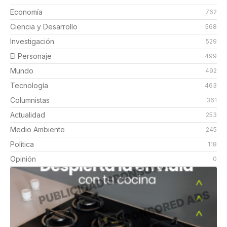
Economía
762
Ciencia y Desarrollo
568
Investigación
529
El Personaje
499
Mundo
492
Tecnología
463
Columnistas
361
Actualidad
253
Medio Ambiente
245
Política
118
Opinión
0