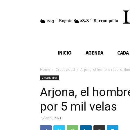
12.3
C
Bogota
28.8
C
Barranquilla
INICIO
AGENDA
CADA
Home
Creatividad
Arjona, el hombre récord: ilu
Creatividad
Arjona, el hombr
por 5 mil velas
12 abril, 2021