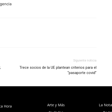
agencia
Siguiente noticia
;
Trece socios de la UE plantean criterios para el
“pasaporte covid”
Arte y Más
La Nota
ta Hora