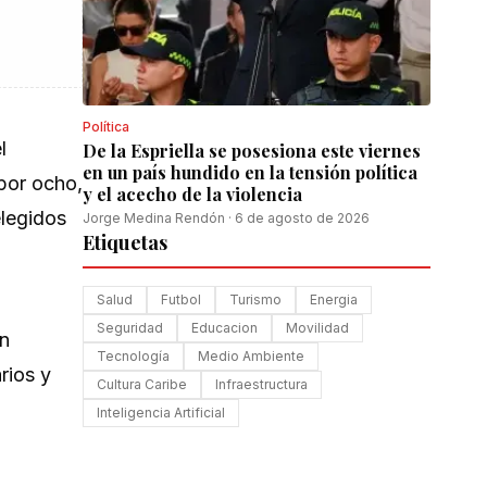
Política
l
De la Espriella se posesiona este viernes
en un país hundido en la tensión política
 por ocho,
y el acecho de la violencia
elegidos
Jorge Medina Rendón
·
6 de agosto de 2026
Etiquetas
Salud
Futbol
Turismo
Energia
Seguridad
Educacion
Movilidad
ón
Tecnología
Medio Ambiente
rios y
Cultura Caribe
Infraestructura
Inteligencia Artificial