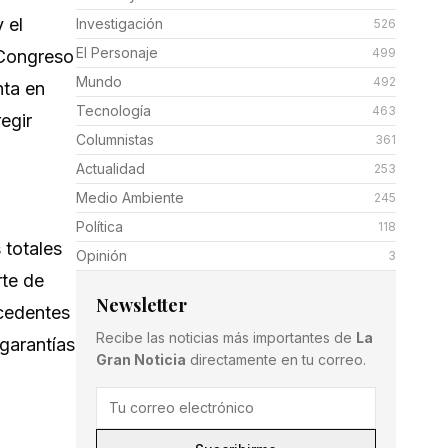
 el
Investigación
526
El Personaje
499
l Congreso
Mundo
492
nta en
Tecnología
463
egir
Columnistas
361
Actualidad
253
Medio Ambiente
245
Política
118
 totales
Opinión
3
rte de
Newsletter
ecedentes
Recibe las noticias más importantes de
La
garantías
Gran Noticia
directamente en tu correo.