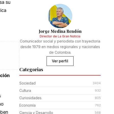
sa su
ica
Jorge Medina Rendón
Director de La Gran Noticia
Comunicador social y periodista con trayectoria
desde 1979 en medios regionales y nacionales
de Colombia.
Ver perfil
Categorias
ación
Sociedad
3404
Cultura
932
s
Curiosidades
805
no
Economía
762
eben
Ciencia y Desarrollo
568