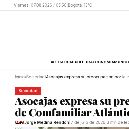
Viernes, 07.08.2026 / 05:50
|
Bogotá
:
13
°C
ACTUALIDAD
POLÍTICA
ECONOMÍA
MUNDO
Inicio
/
Sociedad
/
Asocajas expresa su preocupación por la in
Sociedad
Asocajas expresa su pr
de Comfamiliar Atlánti
Jorge Medina Rendón
|
7 de julio de 2026
|
3 min de le