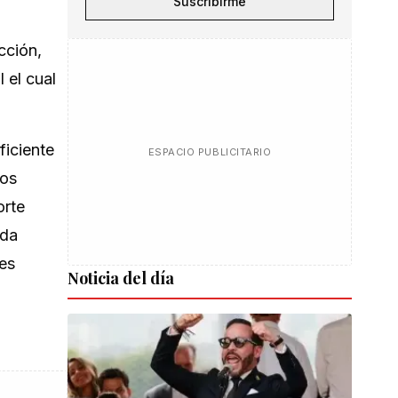
Suscribirme
cción,
 el cual
ficiente
ESPACIO PUBLICITARIO
nos
orte
eda
nes
Noticia del día