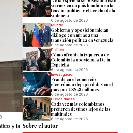
De la Espriella se posesiona este
viernes en un país hundido en la
tensión política y el acecho de la
violencia
6 de agosto de 2026
Mundo
Gobierno y oposición inician
diálogo con miras a una
transición política en Venezuela
6 de agosto de 2026
Política
Cómo afronta la izquierda de
Colombia la oposición a De la
Espriella
6 de agosto de 2026
Investigación
Fraude en el comercio
electrónico deja pérdidas en el
país por US$48 millones
6 de agosto de 2026
Curiosidades
Cada vez más colombianos
prefieren destinos lejos de las
multitudes
a
6 de agosto de 2026
Sobre el autor
tico y la