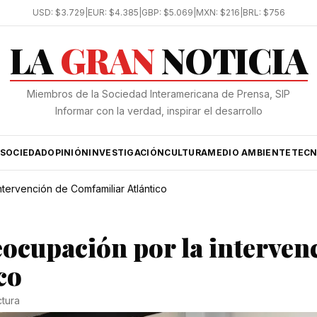
USD:
$3.729
|
EUR:
$4.385
|
GBP:
$5.069
|
MXN:
$216
|
BRL:
$756
LA
GRAN
NOTICIA
Miembros de la Sociedad Interamericana de Prensa, SIP
Informar con la verdad, inspirar el desarrollo
SOCIEDAD
OPINIÓN
INVESTIGACIÓN
CULTURA
MEDIO AMBIENTE
TECN
tervención de Comfamiliar Atlántico
eocupación por la interven
co
ctura