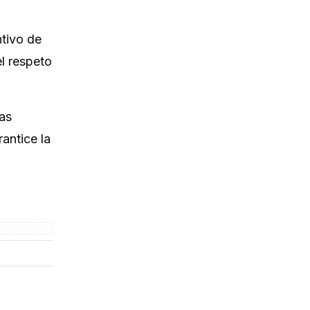
ntivo de
el respeto
nas
rantice la