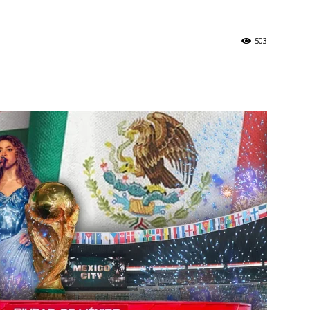
l
503