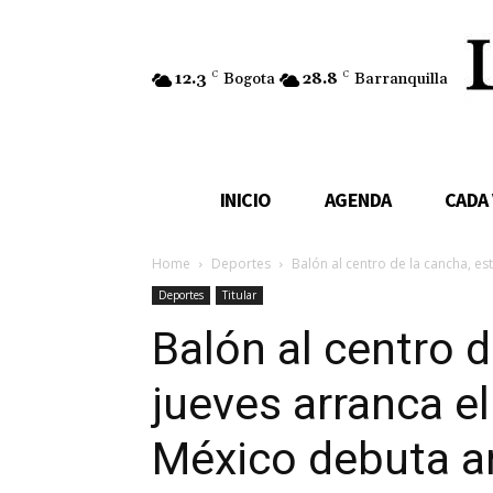
12.3
C
Bogota
28.8
C
Barranquilla
INICIO
AGENDA
CADA
Home
Deportes
Balón al centro de la cancha, est
Deportes
Titular
Balón al centro d
jueves arranca e
México debuta an