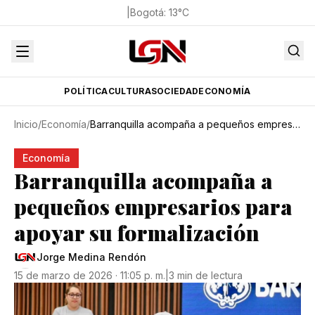
|
Bogotá
:
13
°C
POLÍTICA
CULTURA
SOCIEDAD
ECONOMÍA
Inicio
/
Economía
/
Barranquilla acompaña a pequeños empresarios para apoyar su formalización
Economía
Barranquilla acompaña a
pequeños empresarios para
apoyar su formalización
Jorge Medina Rendón
15 de marzo de 2026 · 11:05 p. m.
|
3 min de lectura