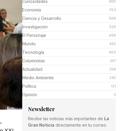
Curiosidades
805
Economía
763
Ciencia y Desarrollo
568
Investigación
526
El Personaje
499
Mundo
492
Tecnología
463
Columnistas
361
Actualidad
258
Medio Ambiente
245
Política
121
Opinión
3
Newsletter
Recibe las noticias más importantes de
La
,
Gran Noticia
directamente en tu correo.
o XXI.