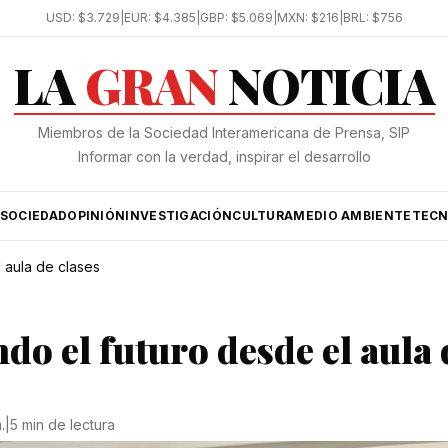
USD:
$3.729
|
EUR:
$4.385
|
GBP:
$5.069
|
MXN:
$216
|
BRL:
$756
LA
GRAN
NOTICIA
Miembros de la Sociedad Interamericana de Prensa, SIP
Informar con la verdad, inspirar el desarrollo
SOCIEDAD
OPINIÓN
INVESTIGACIÓN
CULTURA
MEDIO AMBIENTE
TECN
l aula de clases
do el futuro desde el aula 
.
|
5 min de lectura