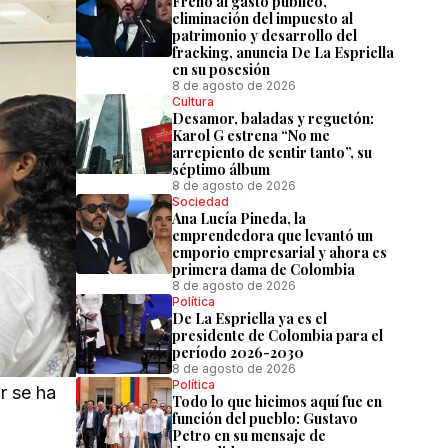
Freno al gasto público,
eliminación del impuesto al
patrimonio y desarrollo del
fracking, anuncia De La Espriella
en su posesión
8 de agosto de 2026
Cultura
Desamor, baladas y reguetón:
Karol G estrena “No me
arrepiento de sentir tanto”, su
séptimo álbum
8 de agosto de 2026
Sociedad
Ana Lucía Pineda, la
emprendedora que levantó un
emporio empresarial y ahora es
primera dama de Colombia
8 de agosto de 2026
Política
De La Espriella ya es el
presidente de Colombia para el
período 2026-2030
8 de agosto de 2026
Política
r se ha
Todo lo que hicimos aquí fue en
función del pueblo: Gustavo
Petro en su mensaje de