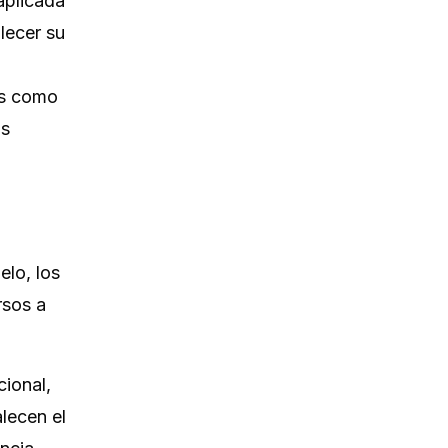
 aplicada
lecer su
a
as como
as
elo, los
rsos a
ional,
alecen el