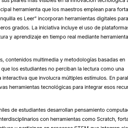
e sus pilares más visibles en la innovación tecnológica
incipal herramienta que los maestros emplean para forta
uilla es Leer” incorporan herramientas digitales par
eros grados. La iniciativa incluye el uso de plataform
tura y aprendizaje en tiempo real mediante herramient
es, contenidos multimedia y metodologías basadas en
s que los estudiantes no perciban la lectura como una
nteractiva que involucra múltiples estímulos. En paral
as herramientas tecnológicas para integrar esos recu
miles de estudiantes desarrollan pensamiento computac
nterdisciplinarios con herramientas como Scratch, fort