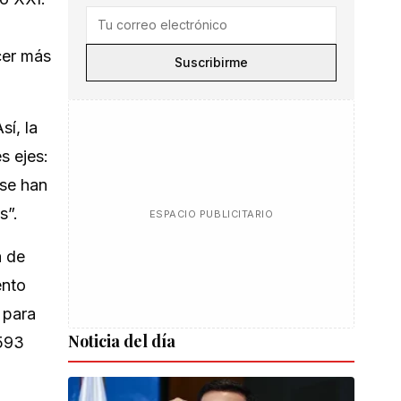
cer más
Suscribirme
sí, la
s ejes:
 se han
s”.
ESPACIO PUBLICITARIO
a de
ento
 para
Noticia del día
 593