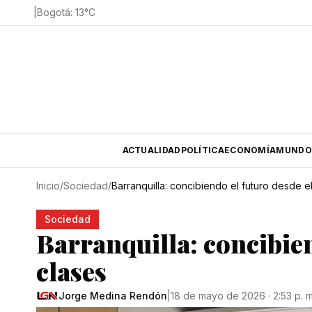
|
Bogotá
:
13
°C
ACTUALIDAD
POLÍTICA
ECONOMÍA
MUNDO
Inicio
/
Sociedad
/
Barranquilla: concibiendo el futuro desde e
Sociedad
Barranquilla: concibien
clases
Jorge Medina Rendón
|
18 de mayo de 2026 · 2:53 p. m