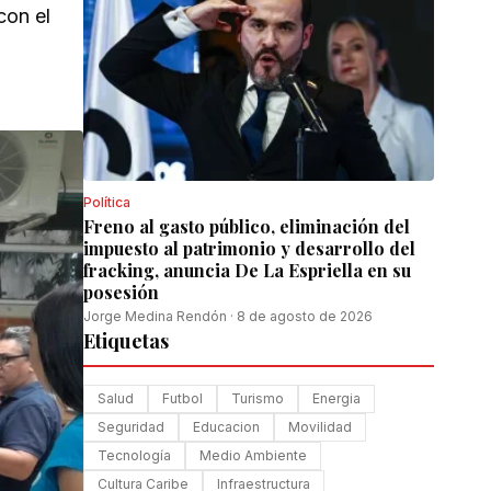
con el
Política
Freno al gasto público, eliminación del
impuesto al patrimonio y desarrollo del
fracking, anuncia De La Espriella en su
posesión
Jorge Medina Rendón
·
8 de agosto de 2026
Etiquetas
Salud
Futbol
Turismo
Energia
Seguridad
Educacion
Movilidad
Tecnología
Medio Ambiente
Cultura Caribe
Infraestructura