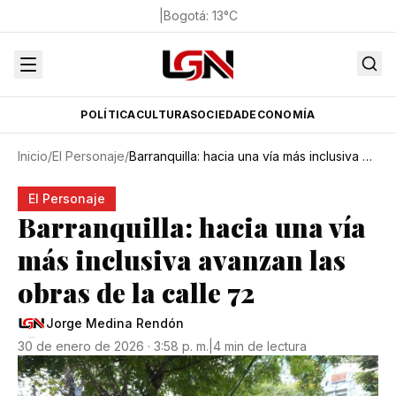
|
Bogotá
:
13
°C
POLÍTICA
CULTURA
SOCIEDAD
ECONOMÍA
Inicio
/
El Personaje
/
Barranquilla: hacia una vía más inclusiva avanzan las obras de la calle 72
El Personaje
Barranquilla: hacia una vía
más inclusiva avanzan las
obras de la calle 72
Jorge Medina Rendón
30 de enero de 2026 · 3:58 p. m.
|
4 min de lectura