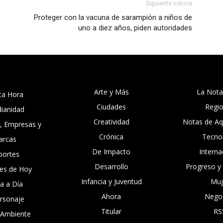
Siguiente noticia
Proteger con la vacuna de sarampión a niños de
uno a diez años, piden autoridades
Arte y Más
La Nota
ta Hora
Ciudades
Regi
dianidad
Creatividad
Notas de Aqu
, Empresas y
Crónica
Tecno
arcas
De Impacto
Interna
portes
Desarrollo
Progreso y
es de Hoy
Infancia y Juventud
Muj
ía a Día
Ahora
Nego
ersonaje
Titular
RS
 Ambiente