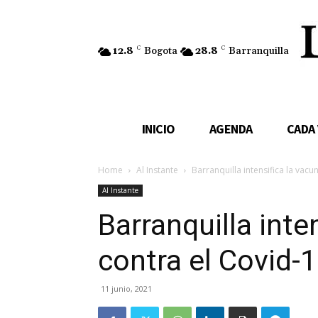
12.8
C
Bogota
28.8
C
Barranquilla
INICIO
AGENDA
CADA
Home
Al Instante
Barranquilla intensifica la vac
Al Instante
Barranquilla inte
contra el Covid-
11 junio, 2021