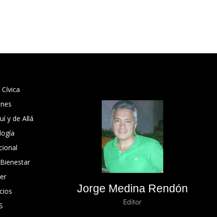
 Cívica
ones
í y de Allá
logía
cional
 Bienestar
er
Jorge Medina Rendón
cios
Editor
S