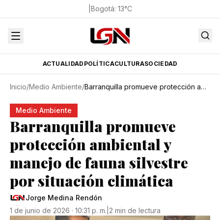
|
Bogotá
:
13
°C
ACTUALIDAD
POLÍTICA
CULTURA
SOCIEDAD
Inicio
/
Medio Ambiente
/
Barranquilla promueve protección ambiental y manejo de fauna silvestre por situación climática
Medio Ambiente
Barranquilla promueve
protección ambiental y
manejo de fauna silvestre
por situación climática
Jorge Medina Rendón
1 de junio de 2026 · 10:31 p. m.
|
2 min de lectura