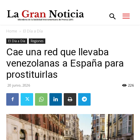
Home
El Día a Día
El Día a Día
Regiones
Cae una red que llevaba
venezolanas a España para
prostituirlas
20 junio, 2026
226