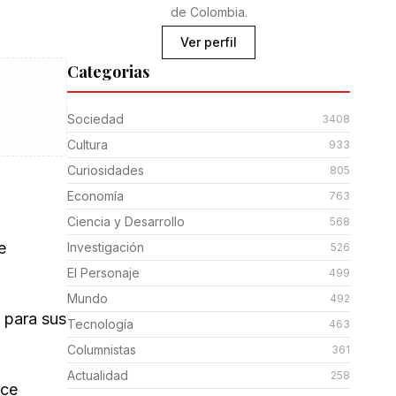
de Colombia.
Ver perfil
Categorias
Sociedad
3408
Cultura
933
Curiosidades
805
Economía
763
Ciencia y Desarrollo
568
e
Investigación
526
El Personaje
499
Mundo
492
 para sus
Tecnología
463
Columnistas
361
Actualidad
258
ece