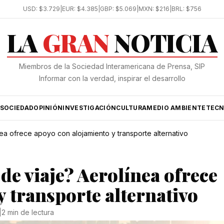
USD:
$3.729
|
EUR:
$4.385
|
GBP:
$5.069
|
MXN:
$216
|
BRL:
$756
LA
GRAN
NOTICIA
Miembros de la Sociedad Interamericana de Prensa, SIP
Informar con la verdad, inspirar el desarrollo
SOCIEDAD
OPINIÓN
INVESTIGACIÓN
CULTURA
MEDIO AMBIENTE
TECN
ea ofrece apoyo con alojamiento y transporte alternativo
de viaje? Aerolínea ofrece
 transporte alternativo
|
2 min de lectura