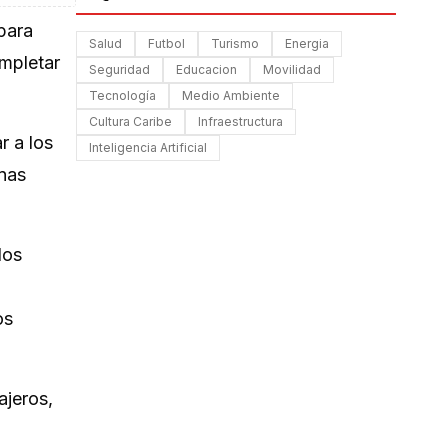
 para
Salud
Futbol
Turismo
Energia
ompletar
Seguridad
Educacion
Movilidad
Tecnología
Medio Ambiente
Cultura Caribe
Infraestructura
r a los
Inteligencia Artificial
rnas
los
os
ajeros,