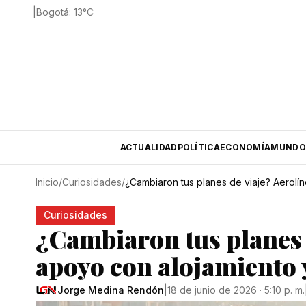
|
Bogotá
:
13
°C
ACTUALIDAD
POLÍTICA
ECONOMÍA
MUNDO
Inicio
/
Curiosidades
/
¿Cambiaron tus planes de viaje? Aerolín
Curiosidades
¿Cambiaron tus planes 
apoyo con alojamiento y
Jorge Medina Rendón
|
18 de junio de 2026 · 5:10 p. m.