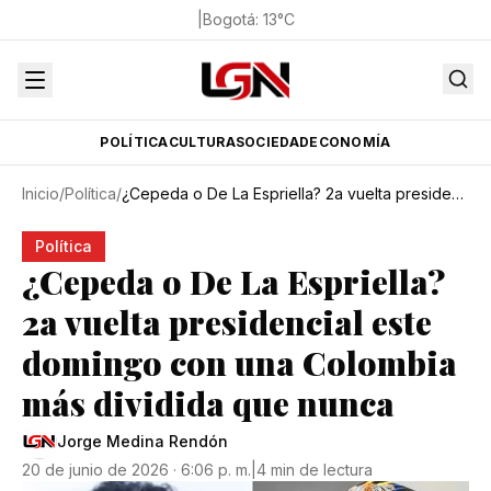
|
Bogotá
:
13
°C
POLÍTICA
CULTURA
SOCIEDAD
ECONOMÍA
Inicio
/
Política
/
¿Cepeda o De La Espriella? 2a vuelta presidencial este domingo con una Colombia más dividida que nunca
Política
¿Cepeda o De La Espriella?
2a vuelta presidencial este
domingo con una Colombia
más dividida que nunca
Jorge Medina Rendón
20 de junio de 2026 · 6:06 p. m.
|
4 min de lectura