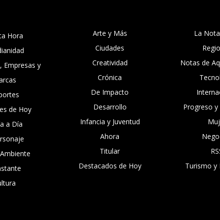
Arte y Más
La Nota
ta Hora
Ciudades
Regi
dianidad
Creatividad
Notas de Aqu
, Empresas y
Crónica
Tecno
arcas
De Impacto
Interna
portes
Desarrollo
Progreso y
es de Hoy
Infancia y Juventud
Muj
ía a Día
Ahora
Nego
ersonaje
Titular
RS
 Ambiente
Destacados de Hoy
Turismo y 
nstante
ltura