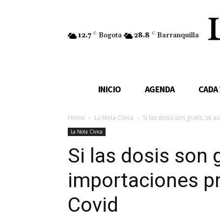
12.7
C
Bogota
28.8
C
Barranquilla
INICIO
AGENDA
CADA
Home
La Nota Cívica
Si las dosis son gratis, se
La Nota Cívica
Si las dosis son 
importaciones p
Covid