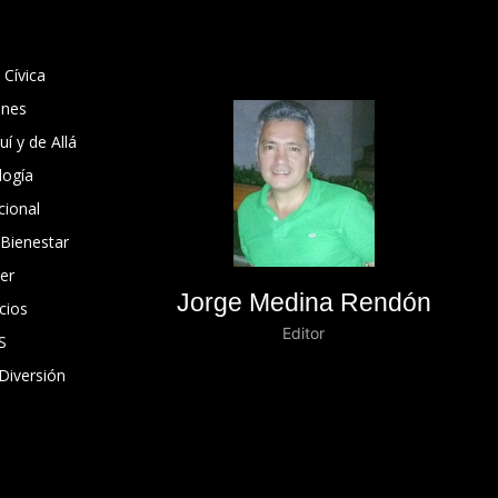
 Cívica
ones
í y de Allá
logía
cional
 Bienestar
er
Jorge Medina Rendón
cios
Editor
S
Diversión