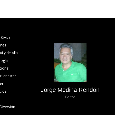
 Cívica
ones
í y de Allá
logía
cional
 Bienestar
er
Jorge Medina Rendón
cios
Editor
S
Diversión