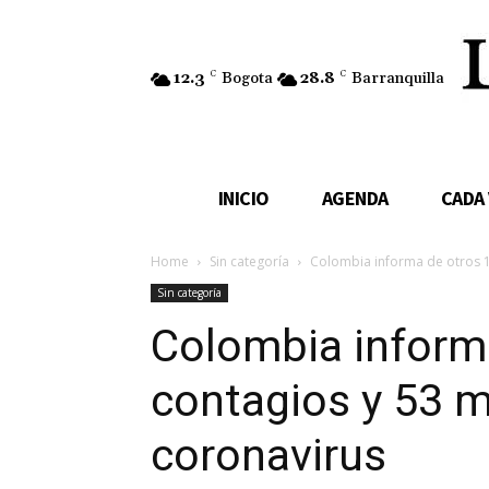
12.3
C
Bogota
28.8
C
Barranquilla
INICIO
AGENDA
CADA
Home
Sin categoría
Colombia informa de otros 1
Sin categoría
Colombia inform
contagios y 53 m
coronavirus