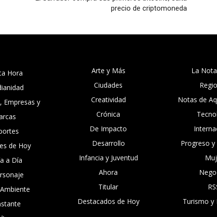
precio de criptomoneda
Arte y Más
La Nota
ta Hora
Ciudades
Regi
dianidad
Creatividad
Notas de Aqu
, Empresas y
Crónica
Tecno
arcas
De Impacto
Interna
portes
Desarrollo
Progreso y
es de Hoy
Infancia y Juventud
Muj
ía a Día
Ahora
Nego
ersonaje
Titular
RS
 Ambiente
Destacados de Hoy
Turismo y 
nstante