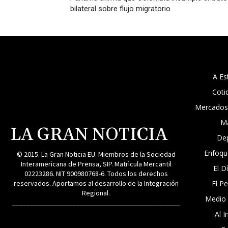
bilateral sobre flujo migratorio
A Es
Coti
Mercados
M
LA GRAN NOTICIA
De
Enfoqu
© 2015. La Gran Noticia EU. Miembros de la Sociedad
Interamericana de Prensa, SIP. Matrìcula Mercantil
El D
02223286. NIT 900980768-6. Todos los derechos
reservados. Aportamos al desarrollo de la Integración
El P
Regional.
Medio
_______________________________________________
Al I