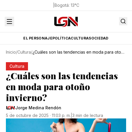
|
Bogotá
:
13
°C
EL PERSONAJE
POLÍTICA
CULTURA
SOCIEDAD
Inicio
/
Cultura
/
¿Cuáles son las tendencias en moda para otoño invierno?
Cultura
¿Cuáles son las tendencias
en moda para otoño
invierno?
Jorge Medina Rendón
5 de octubre de 2025 · 11:03 p. m.
|
3 min de lectura