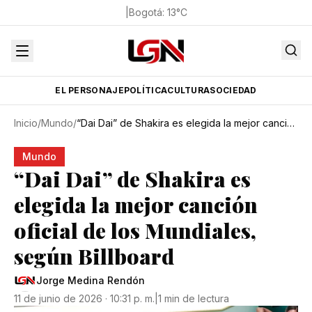
|
Bogotá
:
13
°C
EL PERSONAJE
POLÍTICA
CULTURA
SOCIEDAD
Inicio
/
Mundo
/
“Dai Dai” de Shakira es elegida la mejor canción oficial de los Mundiales, según Billboard
Mundo
“Dai Dai” de Shakira es
elegida la mejor canción
oficial de los Mundiales,
según Billboard
Jorge Medina Rendón
11 de junio de 2026 · 10:31 p. m.
|
1 min de lectura