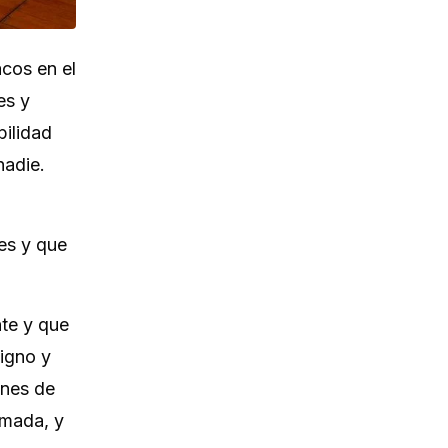
acos en el
es y
bilidad
nadie.
res y que
nte y que
digno y
ones de
rmada, y