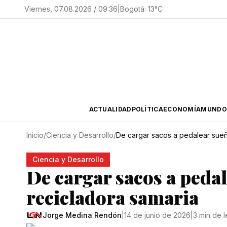
Viernes, 07.08.2026 / 09:36
|
Bogotá
:
13
°C
ACTUALIDAD
POLÍTICA
ECONOMÍA
MUNDO
Inicio
/
Ciencia y Desarrollo
/
De cargar sacos a pedalear sueño
Ciencia y Desarrollo
De cargar sacos a pedal
recicladora samaria
Jorge Medina Rendón
|
14 de junio de 2026
|
3 min de l