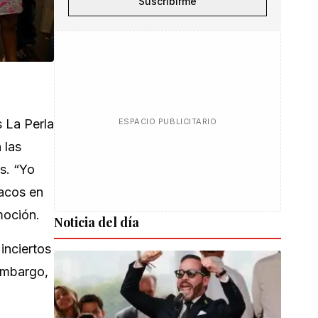
Suscribirme
s La Perla
ESPACIO PUBLICITARIO
 las
s. “Yo
sacos en
moción.
Noticia del día
inciertos
embargo,