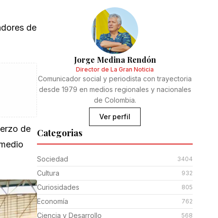
ladores de
Jorge Medina Rendón
Director de La Gran Noticia
Comunicador social y periodista con trayectoria
desde 1979 en medios regionales y nacionales
de Colombia.
Ver perfil
uerzo de
Categorias
 medio
Sociedad
3404
Cultura
932
Curiosidades
805
Economía
762
Ciencia y Desarrollo
568