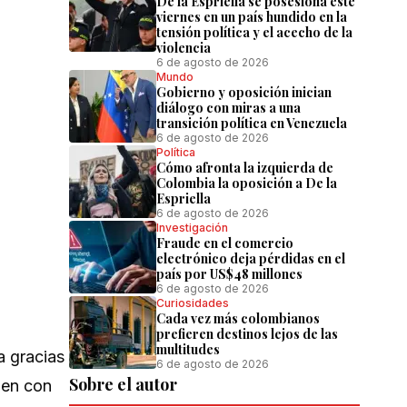
De la Espriella se posesiona este
viernes en un país hundido en la
tensión política y el acecho de la
violencia
6 de agosto de 2026
Mundo
Gobierno y oposición inician
diálogo con miras a una
transición política en Venezuela
6 de agosto de 2026
Política
Cómo afronta la izquierda de
Colombia la oposición a De la
Espriella
6 de agosto de 2026
Investigación
Fraude en el comercio
electrónico deja pérdidas en el
país por US$48 millones
6 de agosto de 2026
Curiosidades
Cada vez más colombianos
prefieren destinos lejos de las
multitudes
a gracias
6 de agosto de 2026
Sobre el autor
jen con