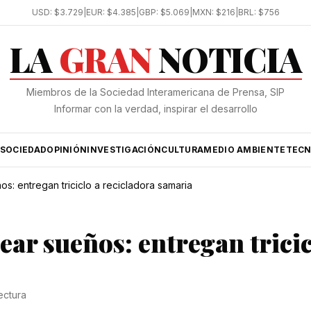
USD:
$3.729
|
EUR:
$4.385
|
GBP:
$5.069
|
MXN:
$216
|
BRL:
$756
LA
GRAN
NOTICIA
Miembros de la Sociedad Interamericana de Prensa, SIP
Informar con la verdad, inspirar el desarrollo
SOCIEDAD
OPINIÓN
INVESTIGACIÓN
CULTURA
MEDIO AMBIENTE
TECN
s: entregan triciclo a recicladora samaria
ear sueños: entregan tricic
ectura