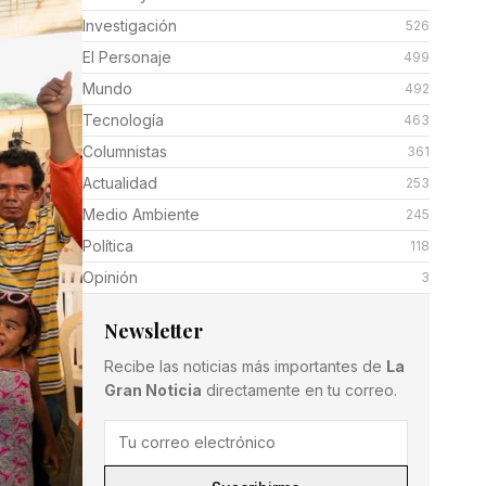
Investigación
526
El Personaje
499
Mundo
492
Tecnología
463
Columnistas
361
Actualidad
253
Medio Ambiente
245
Política
118
Opinión
3
Newsletter
Recibe las noticias más importantes de
La
Gran Noticia
directamente en tu correo.