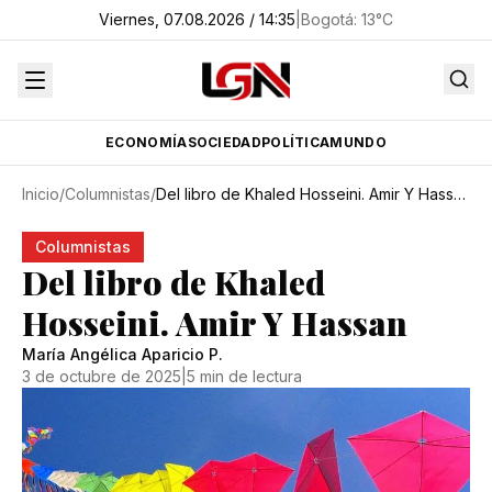
Viernes, 07.08.2026 / 14:35
|
Bogotá
:
13
°C
ECONOMÍA
SOCIEDAD
POLÍTICA
MUNDO
Inicio
/
Columnistas
/
Del libro de Khaled Hosseini. Amir Y Hassan
Columnistas
Del libro de Khaled
Hosseini. Amir Y Hassan
María Angélica Aparicio P.
3 de octubre de 2025
|
5 min de lectura