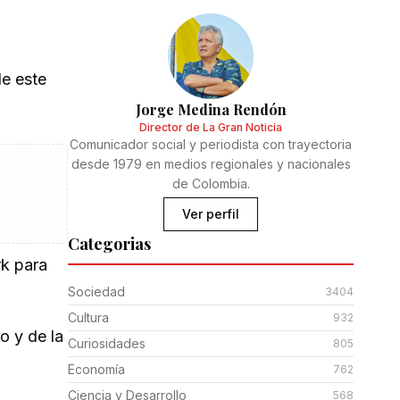
de este
Jorge Medina Rendón
Director de La Gran Noticia
Comunicador social y periodista con trayectoria
desde 1979 en medios regionales y nacionales
de Colombia.
Ver perfil
Categorias
rk para
Sociedad
3404
Cultura
932
o y de la
Curiosidades
805
Economía
762
Ciencia y Desarrollo
568