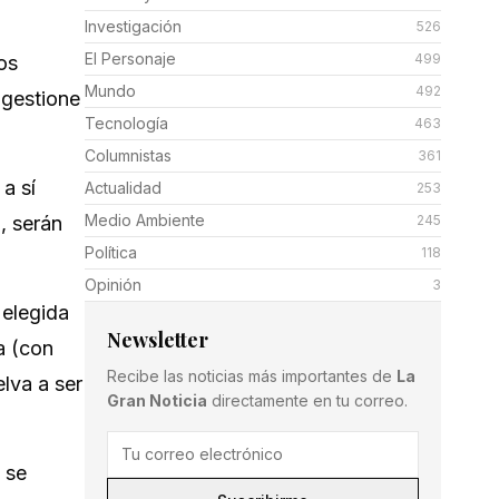
Investigación
526
El Personaje
499
os
Mundo
492
 gestione
Tecnología
463
Columnistas
361
a sí
Actualidad
253
Medio Ambiente
, serán
245
Política
118
Opinión
3
 elegida
Newsletter
a (con
Recibe las noticias más importantes de
La
lva a ser
Gran Noticia
directamente en tu correo.
 se