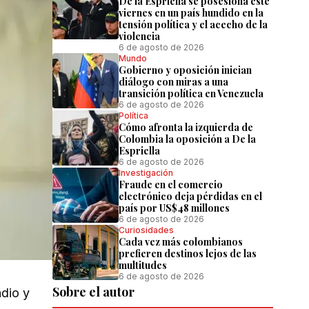
De la Espriella se posesiona este
viernes en un país hundido en la
tensión política y el acecho de la
violencia
6 de agosto de 2026
Mundo
Gobierno y oposición inician
diálogo con miras a una
transición política en Venezuela
6 de agosto de 2026
Política
Cómo afronta la izquierda de
Colombia la oposición a De la
Espriella
6 de agosto de 2026
Investigación
Fraude en el comercio
electrónico deja pérdidas en el
país por US$48 millones
6 de agosto de 2026
Curiosidades
Cada vez más colombianos
prefieren destinos lejos de las
multitudes
6 de agosto de 2026
Sobre el autor
adio y