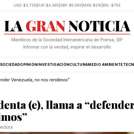
USD:
$3.729
|
EUR:
$4.385
|
GBP:
$5.069
|
MXN:
$216
|
BRL:
$756
LA
GRAN
NOTICIA
Miembros de la Sociedad Interamericana de Prensa, SIP
Informar con la verdad, inspirar el desarrollo
SOCIEDAD
OPINIÓN
INVESTIGACIÓN
CULTURA
MEDIO AMBIENTE
TECN
fender Venezuela, no nos rendimos”
enta (e), llama a “defende
dimos”
lectura