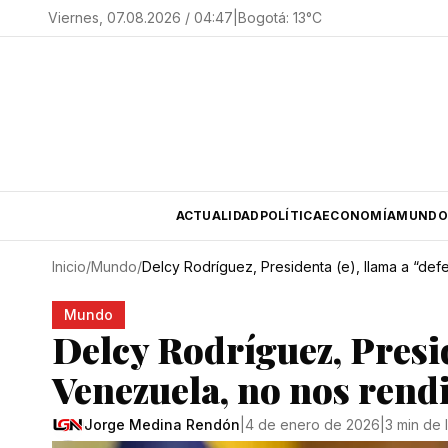
Viernes, 07.08.2026 / 04:47
|
Bogotá
:
13
°C
ACTUALIDAD
POLÍTICA
ECONOMÍA
MUNDO
Inicio
/
Mundo
/
Delcy Rodríguez, Presidenta (e), llama a “de
Mundo
Delcy Rodríguez, Presid
Venezuela, no nos ren
Jorge Medina Rendón
|
4 de enero de 2026
|
3 min de 