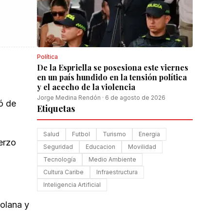
Política
De la Espriella se posesiona este viernes
en un país hundido en la tensión política
y el acecho de la violencia
Jorge Medina Rendón
·
6 de agosto de 2026
ó de
Etiquetas
Salud
Futbol
Turismo
Energia
uerzo
Seguridad
Educacion
Movilidad
Tecnología
Medio Ambiente
Cultura Caribe
Infraestructura
Inteligencia Artificial
zolana y