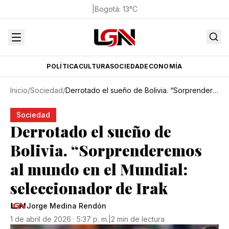
|
Bogotá
:
13
°C
POLÍTICA
CULTURA
SOCIEDAD
ECONOMÍA
Inicio
/
Sociedad
/
Derrotado el sueño de Bolivia. “Sorprenderemos al mundo en el Mundial: seleccionador de Irak
Sociedad
Derrotado el sueño de
Bolivia. “Sorprenderemos
al mundo en el Mundial:
seleccionador de Irak
Jorge Medina Rendón
1 de abril de 2026 · 5:37 p. m.
|
2 min de lectura