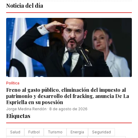
Noticia del día
Política
Freno al gasto público, eliminación del impuesto al
patrimonio y desarrollo del fracking, anuncia De La
Espriella en su posesión
Jorge Medina Rendón
·
8 de agosto de 2026
Etiquetas
Salud
Futbol
Turismo
Energia
Seguridad