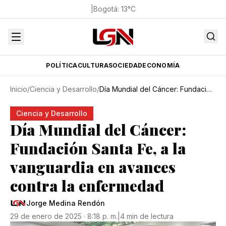
|
Bogotá
:
13
°C
POLÍTICA
CULTURA
SOCIEDAD
ECONOMÍA
Inicio
/
Ciencia y Desarrollo
/
Día Mundial del Cáncer: Fundación Santa Fe, a la vanguardia en avances contra la enfermedad
Ciencia y Desarrollo
Día Mundial del Cáncer:
Fundación Santa Fe, a la
vanguardia en avances
contra la enfermedad
Jorge Medina Rendón
29 de enero de 2025 · 8:18 p. m.
|
4 min de lectura