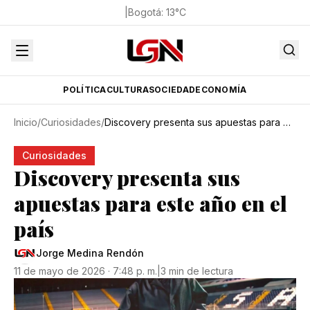
|
Bogotá
:
13
°C
POLÍTICA
CULTURA
SOCIEDAD
ECONOMÍA
Inicio
/
Curiosidades
/
Discovery presenta sus apuestas para este año en el país
Curiosidades
Discovery presenta sus
apuestas para este año en el
país
Jorge Medina Rendón
11 de mayo de 2026 · 7:48 p. m.
|
3 min de lectura