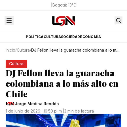
|
Bogotá
:
13
°C
POLÍTICA
CULTURA
SOCIEDAD
ECONOMÍA
Inicio
/
Cultura
/
DJ Fellon lleva la guaracha colombiana a lo más alto en Chile
Cultura
DJ Fellon lleva la guaracha
colombiana a lo más alto en
Chile
Jorge Medina Rendón
1 de junio de 2026 · 10:50 p. m.
|
3 min de lectura