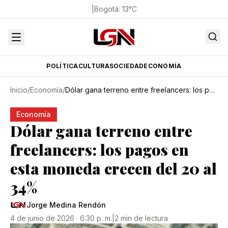
|
Bogotá
:
13
°C
POLÍTICA
CULTURA
SOCIEDAD
ECONOMÍA
Inicio
/
Economía
/
Dólar gana terreno entre freelancers: los pagos en esta moneda crecen del 20 al 34%
Economía
Dólar gana terreno entre
freelancers: los pagos en
esta moneda crecen del 20 al
34%
Jorge Medina Rendón
4 de junio de 2026 · 6:30 p. m.
|
2 min de lectura