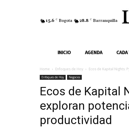
15.6
C
Bogota
28.8
C
Barranquilla
INICIO
AGENDA
CADA
Home
Enfoques de Hoy
Ecos de Kapital Nights:
Enfoques de Hoy
Negocios
Ecos de Kapital 
exploran potenci
productividad