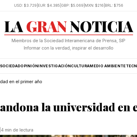
USD:
$3.729
|
EUR:
$4.385
|
GBP:
$5.069
|
MXN:
$216
|
BRL:
$756
LA
GRAN
NOTICIA
Miembros de la Sociedad Interamericana de Prensa, SIP
Informar con la verdad, inspirar el desarrollo
SOCIEDAD
OPINIÓN
INVESTIGACIÓN
CULTURA
MEDIO AMBIENTE
TECN
idad en el primer año
bandona la universidad en e
|
4 min de lectura