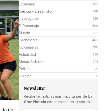
Economía
763
Ciencia y Desarrollo
568
Investigación
526
El Personaje
500
Mundo
492
Tecnología
463
Columnistas
361
Actualidad
258
Medio Ambiente
245
Política
121
Opinión
3
Newsletter
Recibe las noticias más importantes de
La
Gran Noticia
directamente en tu correo.
vida de