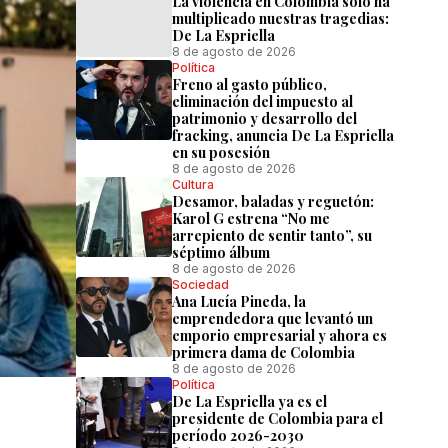
La violencia en Colombia solo ha
multiplicado nuestras tragedias:
De La Espriella
8 de agosto de 2026
Política
Freno al gasto público,
eliminación del impuesto al
patrimonio y desarrollo del
fracking, anuncia De La Espriella
en su posesión
8 de agosto de 2026
Cultura
Desamor, baladas y reguetón:
Karol G estrena “No me
arrepiento de sentir tanto”, su
séptimo álbum
8 de agosto de 2026
Sociedad
Ana Lucía Pineda, la
emprendedora que levantó un
emporio empresarial y ahora es
primera dama de Colombia
8 de agosto de 2026
Política
De La Espriella ya es el
presidente de Colombia para el
período 2026-2030