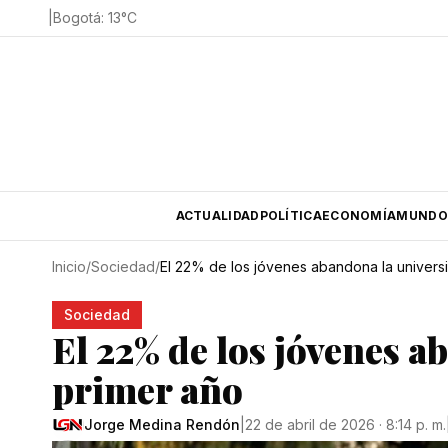
|
Bogotá
:
13
°C
ACTUALIDAD
POLÍTICA
ECONOMÍA
MUNDO
Inicio
/
Sociedad
/
El 22% de los jóvenes abandona la univers
Sociedad
El 22% de los jóvenes a
primer año
Jorge Medina Rendón
|
22 de abril de 2026 · 8:14 p. m.