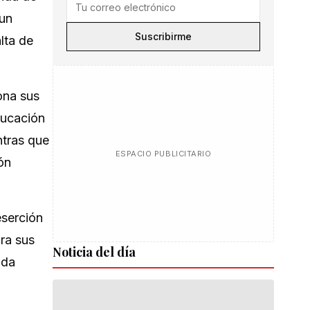
 un
Suscribirme
lta de
ona sus
ducación
ntras que
ESPACIO PUBLICITARIO
ón
eserción
ra sus
Noticia del día
ida