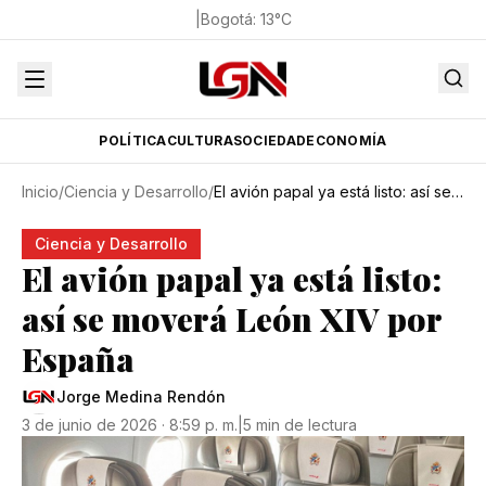
|
Bogotá
:
13
°C
POLÍTICA
CULTURA
SOCIEDAD
ECONOMÍA
Inicio
/
Ciencia y Desarrollo
/
El avión papal ya está listo: así se moverá León XIV por España
Ciencia y Desarrollo
El avión papal ya está listo:
así se moverá León XIV por
España
Jorge Medina Rendón
3 de junio de 2026 · 8:59 p. m.
|
5 min de lectura