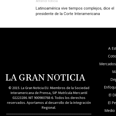
Anterior noticia
Latinoamérica vive tiempos complejos, dice el
presidente de la Corte Interamericana
A Es
Coti
Mercados
M
LA GRAN NOTICIA
De
Enfoqu
© 2015. La Gran Noticia EU. Miembros de la Sociedad
Interamericana de Prensa, SIP. Matrìcula Mercantil
El D
02223286. NIT 900980768-6. Todos los derechos
reservados. Aportamos al desarrollo de la Integración
El P
Regional.
Medio
_______________________________________________