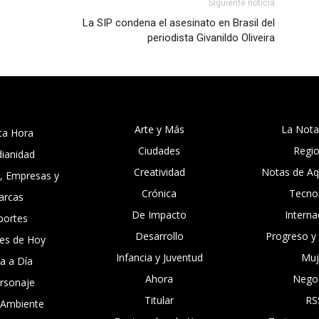
Siguiente noticia
La SIP condena el asesinato en Brasil del
periodista Givanildo Oliveira
Arte y Más
La Nota
ta Hora
Ciudades
Regi
dianidad
Creatividad
Notas de Aqu
, Empresas y
Crónica
Tecno
arcas
De Impacto
Interna
portes
Desarrollo
Progreso y
es de Hoy
Infancia y Juventud
Muj
ía a Día
Ahora
Nego
ersonaje
Titular
RS
 Ambiente