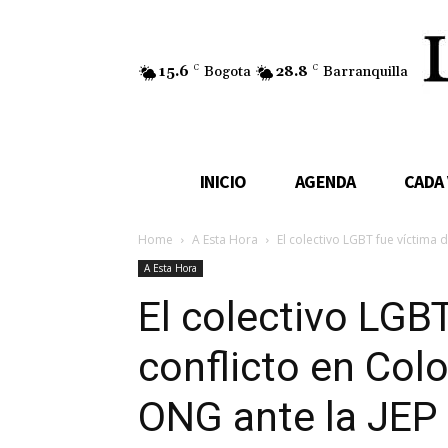
15.6
C
Bogota
28.8
C
Barranquilla
INICIO
AGENDA
CADA
Home
A Esta Hora
El colectivo LGBT fue víctima 
A Esta Hora
El colectivo LGBT
conflicto en Col
ONG ante la JEP