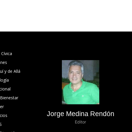
 Cívica
ones
í y de Allá
logía
cional
 Bienestar
er
Jorge Medina Rendón
cios
Editor
S