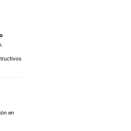
o
o.
tructivos
ión en