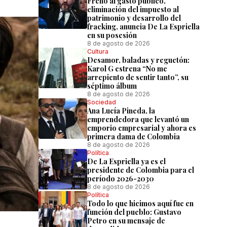
Freno al gasto público,
eliminación del impuesto al
patrimonio y desarrollo del
fracking, anuncia De La Espriella
en su posesión
8 de agosto de 2026
Cultura
Desamor, baladas y reguetón:
Karol G estrena “No me
arrepiento de sentir tanto”, su
séptimo álbum
8 de agosto de 2026
Sociedad
Ana Lucía Pineda, la
emprendedora que levantó un
emporio empresarial y ahora es
primera dama de Colombia
8 de agosto de 2026
Política
De La Espriella ya es el
presidente de Colombia para el
período 2026-2030
8 de agosto de 2026
Política
Todo lo que hicimos aquí fue en
función del pueblo: Gustavo
Petro en su mensaje de