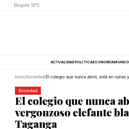
|
Bogotá
:
13
°C
ACTUALIDAD
POLÍTICA
ECONOMÍA
MUNDO
Inicio
/
Sociedad
/
El colegio que nunca abrió, está en ruinas
Sociedad
El colegio que nunca ab
vergonzoso elefante bla
Taganga