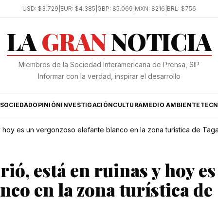
USD:
$3.729
|
EUR:
$4.385
|
GBP:
$5.069
|
MXN:
$216
|
BRL:
$756
LA
GRAN
NOTICIA
Miembros de la Sociedad Interamericana de Prensa, SIP
Informar con la verdad, inspirar el desarrollo
SOCIEDAD
OPINIÓN
INVESTIGACIÓN
CULTURA
MEDIO AMBIENTE
TECN
 y hoy es un vergonzoso elefante blanco en la zona turística de Tag
rió, está en ruinas y hoy es
nco en la zona turística de