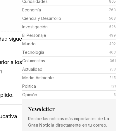
Curiosidades
805
Economía
763
Ciencia y Desarrollo
568
Investigación
526
El Personaje
499
dad sigue
Mundo
492
Tecnología
463
Columnistas
361
rior a los
Actualidad
258
n
Medio Ambiente
245
Política
121
plido.
Opinión
3
Newsletter
ucativa
Recibe las noticias más importantes de
La
Gran Noticia
directamente en tu correo.