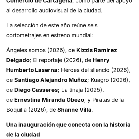
Comercio de Cartagena
, como parte del apoyo
al desarrollo audiovisual de la ciudad.
La selección de este año reúne seis
cortometrajes en estreno mundial:
Ángeles somos
(2026), de
Kizzis Ramírez
Delgado
;
El reportaje
(2026), de
Henry
Humberto Laserna
;
Héroes del silencio
(2026),
de
Santiago Alejandro Muñoz
;
Kuagro
(2026),
de
Diego Casseres
;
La tinaja
(2025),
de
Ernestina Miranda Obezo
; y
Piratas de la
Boquilla
(2026), de
Shanne Villa
.
Una inauguración que conecta con la historia
de la ciudad