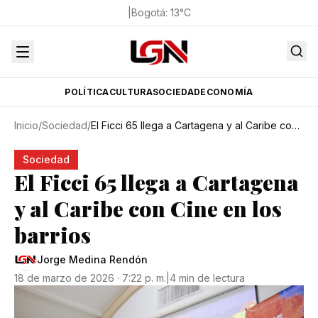
|
Bogotá
:
13
°C
POLÍTICA
CULTURA
SOCIEDAD
ECONOMÍA
Inicio
/
Sociedad
/
El Ficci 65 llega a Cartagena y al Caribe con Cine en los barrios
Sociedad
El Ficci 65 llega a Cartagena
y al Caribe con Cine en los
barrios
Jorge Medina Rendón
18 de marzo de 2026 · 7:22 p. m.
|
4 min de lectura