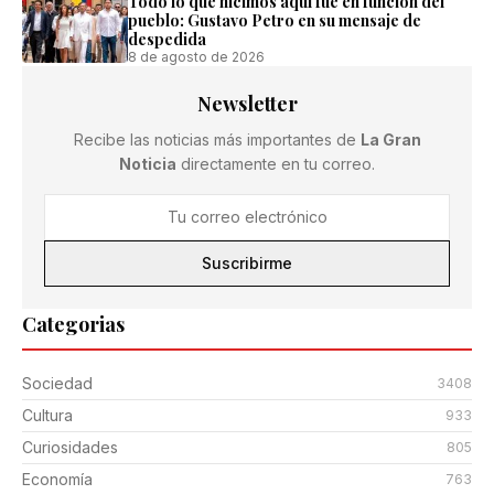
Todo lo que hicimos aquí fue en función del
pueblo: Gustavo Petro en su mensaje de
despedida
8 de agosto de 2026
Newsletter
Recibe las noticias más importantes de
La Gran
Noticia
directamente en tu correo.
Suscribirme
Categorias
Sociedad
3408
Cultura
933
Curiosidades
805
Economía
763