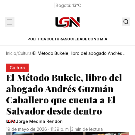
|
Bogotá
:
13
°C
POLÍTICA
CULTURA
SOCIEDAD
ECONOMÍA
Inicio
/
Cultura
/
El Método Bukele, libro del abogado Andrés Guzmán Caballero que cuenta a El Salvador desde dentro
Cultura
El Método Bukele, libro del
abogado Andrés Guzmán
Caballero que cuenta a El
Salvador desde dentro
Jorge Medina Rendón
19 de mayo de 2026 · 11:39 p. m.
|
3 min de lectura