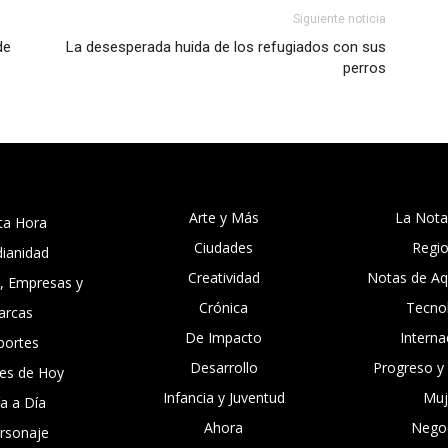
Siguiente noticia
de
La desesperada huida de los refugiados con sus
perros
Arte y Más
La Nota
ta Hora
Ciudades
Regi
dianidad
Creatividad
Notas de Aqu
, Empresas y
Crónica
Tecno
arcas
De Impacto
Interna
portes
Desarrollo
Progreso y
es de Hoy
Infancia y Juventud
Muj
ía a Día
Ahora
Nego
ersonaje