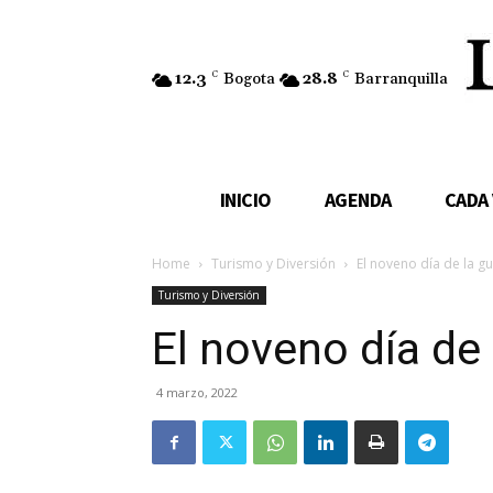
12.3
C
Bogota
28.8
C
Barranquilla
INICIO
AGENDA
CADA
Home
Turismo y Diversión
El noveno día de la g
Turismo y Diversión
El noveno día de 
4 marzo, 2022