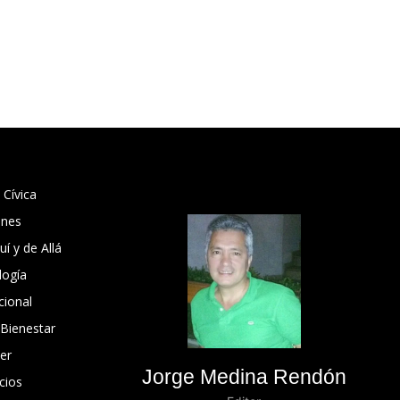
 Cívica
ones
í y de Allá
logía
cional
 Bienestar
er
Jorge Medina Rendón
cios