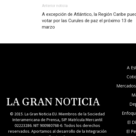
Anterior noticia
A excepción de Atlántico, la Región Caribe pue
votar por las Curules de paz el próximo 13 de
marzo
A Es
Coti
Mercados
M
LA GRAN NOTICIA
De
Enfoqu
© 2015. La Gran Noticia EU. Miembros de la Sociedad
Interamericana de Prensa, SIP. Matrìcula Mercantil
El D
02223286. NIT 900980768-6. Todos los derechos
reservados. Aportamos al desarrollo de la Integración
El P