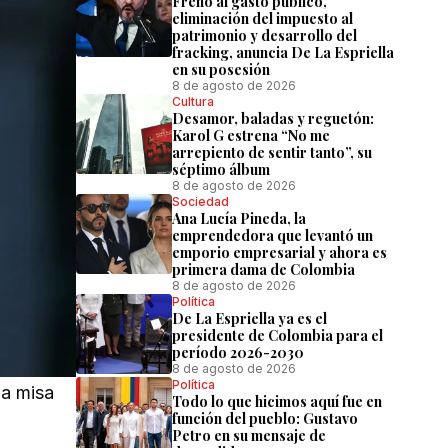
Freno al gasto público,
eliminación del impuesto al
patrimonio y desarrollo del
fracking, anuncia De La Espriella
en su posesión
8 de agosto de 2026
Cultura
Desamor, baladas y reguetón:
Karol G estrena “No me
arrepiento de sentir tanto”, su
séptimo álbum
8 de agosto de 2026
Sociedad
Ana Lucía Pineda, la
emprendedora que levantó un
emporio empresarial y ahora es
primera dama de Colombia
8 de agosto de 2026
Política
De La Espriella ya es el
presidente de Colombia para el
período 2026-2030
8 de agosto de 2026
Política
na misa
Todo lo que hicimos aquí fue en
función del pueblo: Gustavo
Petro en su mensaje de