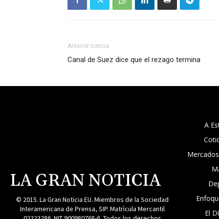
Anterior noticia
Canal de Suez dice que el rezago termina
A Es
Coti
Mercados
M
LA GRAN NOTICIA
De
Enfoqu
© 2015. La Gran Noticia EU. Miembros de la Sociedad
Interamericana de Prensa, SIP. Matrìcula Mercantil
El D
02223286. NIT 900980768-6. Todos los derechos