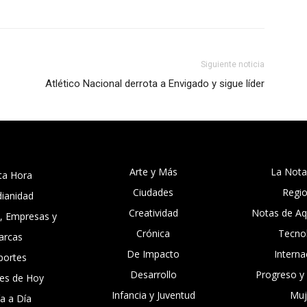
Siguiente noticia
Atlético Nacional derrota a Envigado y sigue líder
Arte y Más
La Nota
ta Hora
Ciudades
Regi
dianidad
Creatividad
Notas de Aqu
, Empresas y
Crónica
Tecno
arcas
De Impacto
Interna
portes
Desarrollo
Progreso y
es de Hoy
Infancia y Juventud
Muj
ía a Día