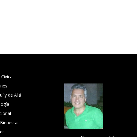
 Cívica
ones
í y de Allá
logía
cional
 Bienestar
er