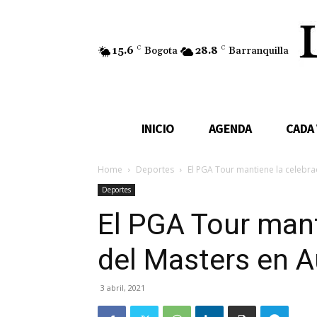
15.6
C
Bogota
28.8
C
Barranquilla
INICIO
AGENDA
CADA
Home
Deportes
El PGA Tour mantiene la celebra
Deportes
El PGA Tour mant
del Masters en 
3 abril, 2021