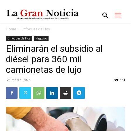
Home
Enfoques de Hoy
Enfoques de Hoy
Negocios
Eliminarán el subsidio al
diésel para 360 mil
camionetas de lujo
28 marzo, 2025
351