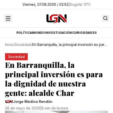
Viernes, 07.08.2026 / 02:52
|
Bogotá
:
13
°C
POLÍTICA
MUNDO
INVESTIGACIÓN
CURIOSIDADES
Inicio
/
Sociedad
/
En Barranquilla, la principal inversión es para la dignidad de nuestra gente: alcalde Char
Sociedad
En Barranquilla, la
principal inversión es para
la dignidad de nuestra
gente: alcalde Char
Jorge Medina Rendón
28 de mayo de 2026
|
8 min de lectura