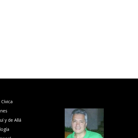
 Cívica
ones
í y de Allá
logía