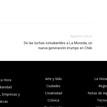
Siguiente noticia
De las luchas estudiantiles a La Moneda, un
nueva generación irrumpe en Chile
Arte y Más
La Nota
ta Hora
Ciudades
Regi
dianidad
Creatividad
Notas de Aqu
, Empresas y
Crónica
Tecno
arcas