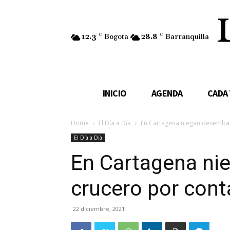
12.3
C
Bogota
28.8
C
Barranquilla
INICIO
AGENDA
CADA
Home
El Día a Día
En Cartagena niegan desembar
El Día a Día
En Cartagena ni
crucero por cont
22 diciembre, 2021