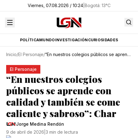
Viernes, 07.08.2026 / 10:24
|
Bogotá
:
13
°C
POLÍTICA
MUNDO
INVESTIGACIÓN
CURIOSIDADES
Inicio
/
El Personaje
/
“En nuestros colegios públicos se aprende con calidad y también se come caliente y sabroso”: Char
El Personaje
“En nuestros colegios
públicos se aprende con
calidad y también se come
caliente y sabroso”: Char
Jorge Medina Rendón
9 de abril de 2026
|
3 min de lectura